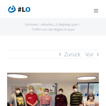
Zum
Inhalt
springen
Startseite
Aktuelles_LS
Begleitgruppe
Treffen von der Begleit-Gruppe
Zurück
Vor
Zeige
grösseres
Bild